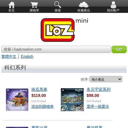
首頁
購物單
搜索
收藏產品
我的帳戶
搜索 i-hadcreation.com
繁體中文
│
English
科幻系列
排序:
南瓜馬車
多元宇宙系列
$119.00
$98.00
添加到購物車
選擇一個選項
萬聖小屋
魔法世界